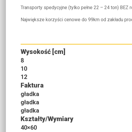
Transporty spedycyjne (tylko pełne 22 – 24 ton) BEZ 
Największe korzyści cenowe do 99km od zakładu prod
Wysokość [cm]
8
10
12
Faktura
gładka
gładka
gładka
Kształty/Wymiary
40×60