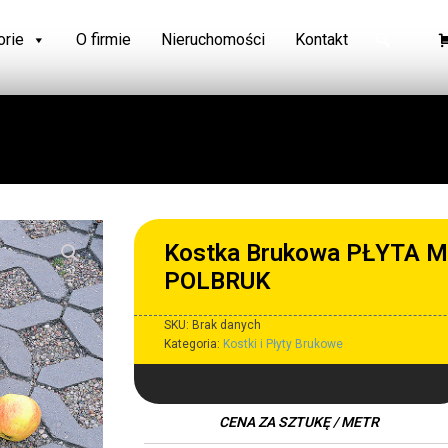
orie
O firmie
Nieruchomości
Kontakt
Kostka Brukowa PŁYTA M
POLBRUK
SKU:
Brak danych
Kategoria:
Kostki i Płyty Brukowe
CENA ZA SZTUKĘ / METR