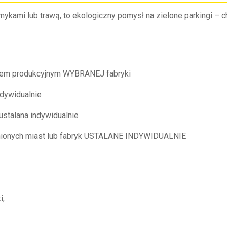
ykami lub trawą, to ekologiczny pomysł na zielone parkingi – 
ramem produkcyjnym WYBRANEJ fabryki
ndywidualnie
talana indywidualnie
nionych miast lub fabryk USTALANE INDYWIDUALNIE
i,