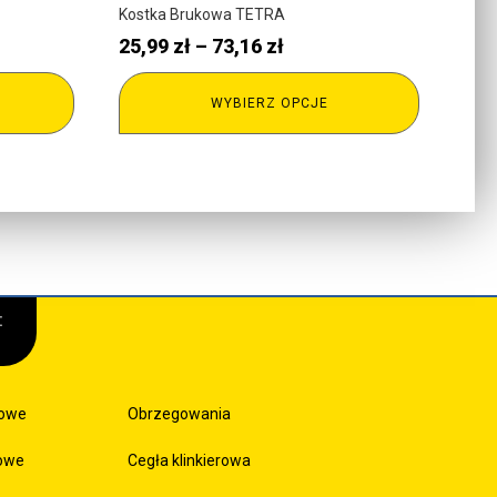
Kostka Brukowa TETRA
Zakres
25,99
zł
–
73,16
zł
cen:
J
WYBIERZ OPCJE
od
25,99 zł
do
73,16 zł
:
sowe
Obrzegowania
kowe
Cegła klinkierowa