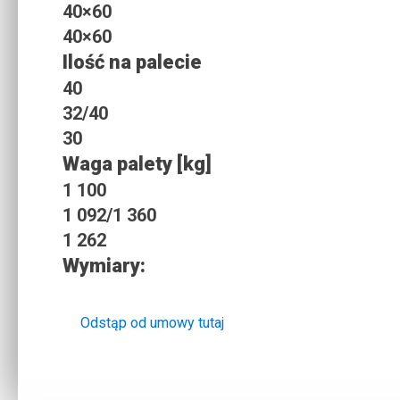
40×60
40×60
Ilość na palecie
40
32/40
30
Waga palety [kg]
1 100
1 092/1 360
1 262
Wymiary:
Odstąp od umowy tutaj