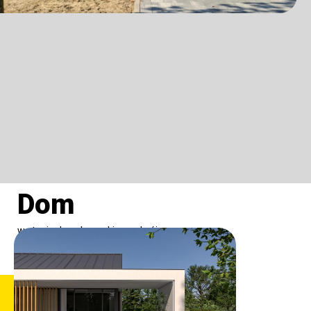
Dom
w stanie deweloperskim podwójny
garaż + poddasze około 130mkw
Nieruchomości