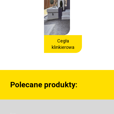
Cegła
klinkierowa
Polecane
produkty:
Sklep
Wyświetlanie wszystkich wyników: 8