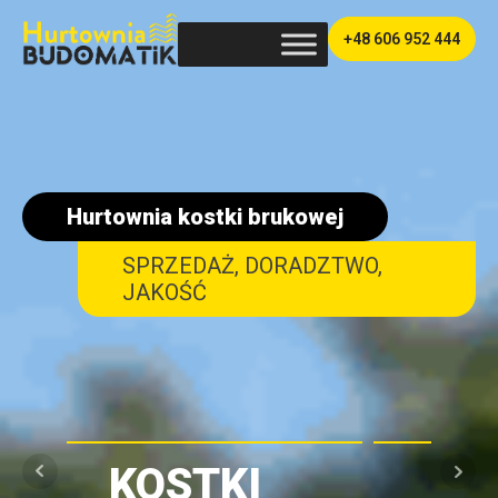
+48 606 952 444
Hurtownia kostki brukowej
SPRZEDAŻ, DORADZTWO,
JAKOŚĆ
PRODUKTY
ST