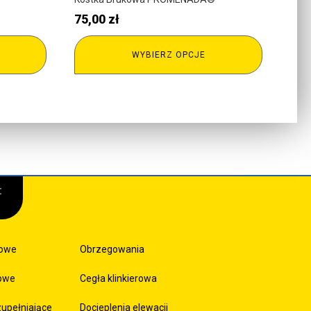
75,00
zł
J
WYBIERZ OPCJE
:
sowe
Obrzegowania
kowe
Cegła klinkierowa
zupełniające
Docieplenia elewacji