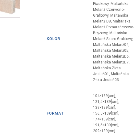
Piaskowy, Maltańska
Melanż Czerwono-
Grafitowy, Maltańska
Melanż D8, Maltańska
Melanż Pomarańczowo-
Brązowy, Maltańska
KOLOR
Melanż Szaro-Grafitowy,
Maltańska Melanż04,
Maltańska Melanż05,
Maltańska MelanżD6,
Maltańska MelanżD7,
Maltańska Złota
Jesień01, Maltańska
Złota Jesień03
104×139[cm],
121,5×139[cm],
139×139[cm],
FORMAT
156,5×139[cm],
174×139[cm],
191,5×139[cm],
209×139[cm]