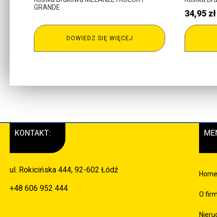
GRANDE
34,95
zł
DOWIEDZ SIĘ WIĘCEJ
KONTAKT:
ME
ul. Rokicińska 444, 92-602 Łódź
Hom
+48 606 952 444
O fir
Nieru