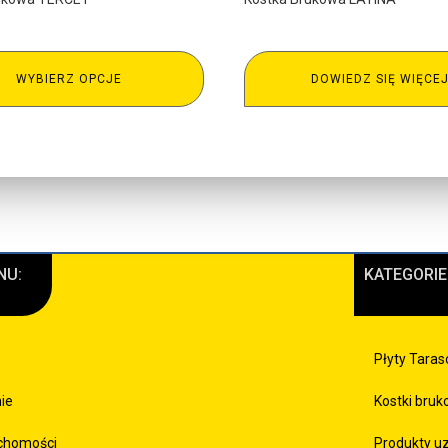
WYBIERZ OPCJE
DOWIEDZ SIĘ WIĘCE
NU:
KATEGORIE
e
Płyty Tara
mie
Kostki bru
chomości
Produkty u