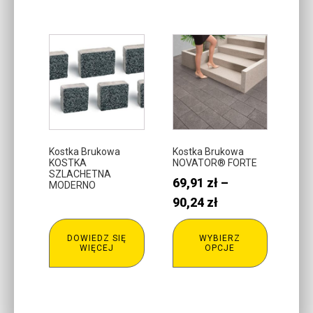
Ten
produkt
ma
wiele
wariantów.
Opcje
można
Kostka Brukowa
Kostka Brukowa
KOSTKA
NOVATOR® FORTE
wybrać
SZLACHETNA
69,91
zł
–
na
MODERNO
stronie
Zakres
90,24
zł
produktu
cen:
DOWIEDZ SIĘ
WYBIERZ
od
WIĘCEJ
OPCJE
69,91 zł
do
90,24 zł