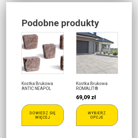
Podobne produkty
Related products
Ten
produkt
ma
wiele
wariantów.
Opcje
można
Kostka Brukowa
Kostka Brukowa
ANTIC NEAPOL
ROMALIT®
wybrać
69,09
zł
na
stronie
produktu
DOWIEDZ SIĘ
WYBIERZ
WIĘCEJ
OPCJE