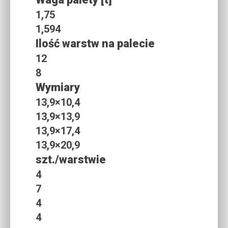
1,75
1,594
Ilość warstw na palecie
12
8
Wymiary
13,9×10,4
13,9×13,9
13,9×17,4
13,9×20,9
szt./warstwie
4
7
4
4