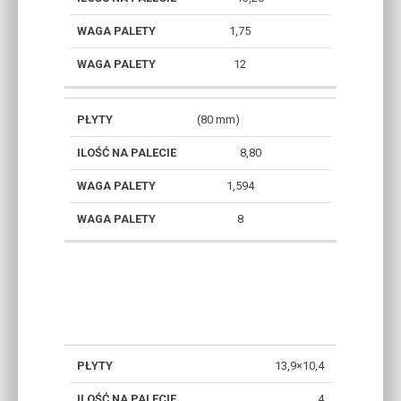
PALECIE
NA
[T]
[M2]
PALECIE
1,75
12
(80 mm)
8,80
1,594
8
WYMIARY
SZT./WARSTWIE
13,9×10,4
4