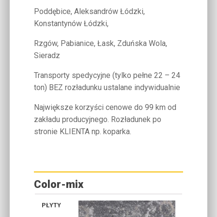
Poddębice, Aleksandrów Łódzki,
Konstantynów Łódzki,
Rzgów, Pabianice, Łask, Zduńska Wola,
Sieradz
Transporty spedycyjne (tylko pełne 22 – 24
ton) BEZ rozładunku ustalane indywidualnie
Największe korzyści cenowe do 99 km od
zakładu producyjnego. Rozładunek po
stronie KLIENTA np. koparka.
Color-mix
WAPIEŃ
WAPIEŃ
B
CAPPUCINO
DEWOŃSKI
MUSZLOWY
KASZ