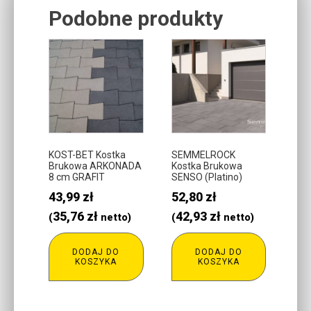
Podobne produkty
Related products
KOST-BET Kostka
SEMMELROCK
Brukowa ARKONADA
Kostka Brukowa
8 cm GRAFIT
SENSO (Platino)
43,99
zł
52,80
zł
35,76
zł
42,93
zł
(
netto)
(
netto)
DODAJ DO
DODAJ DO
KOSZYKA
KOSZYKA