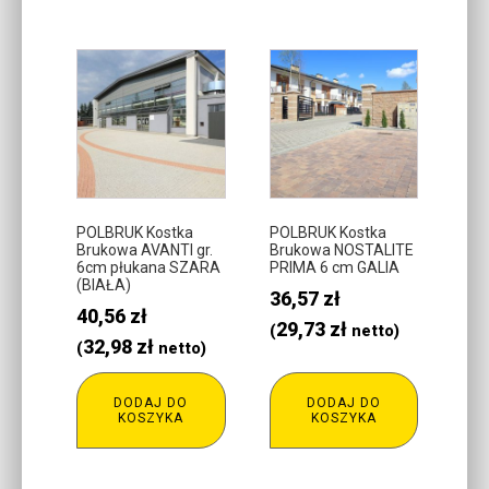
POLBRUK Kostka
POLBRUK Kostka
Brukowa AVANTI gr.
Brukowa NOSTALITE
6cm płukana SZARA
PRIMA 6 cm GALIA
(BIAŁA)
36,57
zł
40,56
zł
29,73
zł
(
netto)
32,98
zł
(
netto)
DODAJ DO
DODAJ DO
KOSZYKA
KOSZYKA