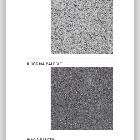
CZARNE
ŻÓŁTE
BRĄZO