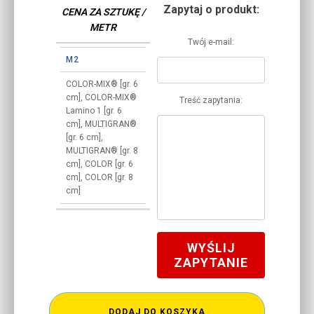
Zapytaj o produkt:
CENA ZA SZTUKĘ /
METR
Twój e-mail:
M2
COLOR-MIX® [gr. 6
cm], COLOR-MIX®
Treść zapytania:
Lamino 1 [gr. 6
cm], MULTIGRAN®
[gr. 6 cm],
MULTIGRAN® [gr. 8
cm], COLOR [gr. 6
cm], COLOR [gr. 8
cm]
WYŚLIJ
ZAPYTANIE
DODAJ DO KOSZYKA