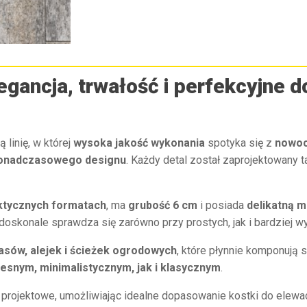
ancja, trwałość i perfekcyjne 
 linię, w której
wysoka jakość wykonania
spotyka się z
nowoc
i ponadczasowego designu
. Każdy detal został zaprojektowany 
ktycznych formatach
, ma
grubość 6 cm
i posiada
delikatną m
oskonale sprawdza się zarówno przy prostych, jak i bardziej w
asów, alejek i ścieżek ogrodowych
, które płynnie komponują 
snym, minimalistycznym, jak i klasycznym
.
projektowe, umożliwiając idealne dopasowanie kostki do elewacj