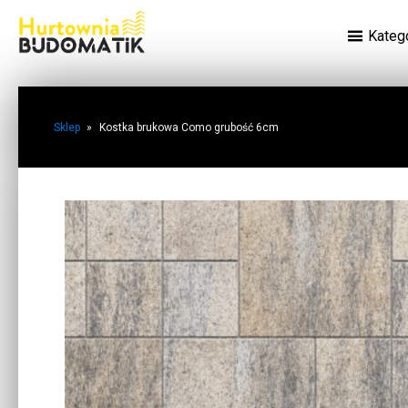
Kateg
Sklep
»
Kostka brukowa Como grubość 6cm