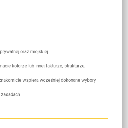
ywatnej oraz miejskiej
ie kolorze lub innej fakturze, strukturze,
u znakomicie wspiera wcześniej dokonane wybory
h zasadach