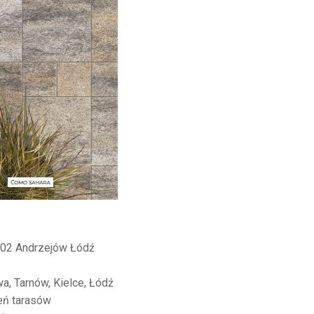
602 Andrzejów Łódź
a, Tarnów, Kielce, Łódź
eń tarasów