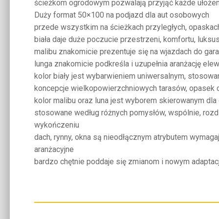
ścieżkom ogrodowym pozwalają przyjąć każde ułożen
Duży format 50×100 na podjazd dla aut osobowych
przede wszystkim na ścieżkach przyległych, opaska
biała daje duże poczucie przestrzeni, komfortu, luksu
malibu znakomicie prezentuje się na wjazdach do gar
lunga znakomicie podkreśla i uzupełnia aranżację elew
kolor biały jest wybarwieniem uniwersalnym, stosowan
koncepcje wielkopowierzchniowych tarasów, opasek 
kolor malibu oraz luna jest wyborem skierowanym dla c
stosowane według różnych pomysłów, wspólnie, rozdzie
wykończeniu
dach, rynny, okna są nieodłącznym atrybutem wymaga
aranżacyjne
bardzo chętnie poddaje się zmianom i nowym adaptacj