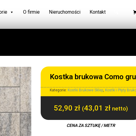
orie
O firmie
Nieruchomości
Kontakt
Kostka brukowa Como gr
Kategorie:
Kostki Brukowe Sklep
,
Kostki i Płyty Bru
52,90
zł
43,01
zł
(
netto)
CENA ZA SZTUKĘ / METR