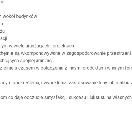
ie
ch wokół budynków
su
ażu
acji
ym w wielu aranżacjach i projektach
chętnie są wkomponowywane w zagospodarowanie przestrzeni pr
hcących spójnej aranżacji,
lnie a czasem w połączeniu z innymi produktami w innym formac
jącym podkreślenia, uwypuklenia, zastosowanie luny lub malib
om co daje odczucie satysfakcji, sukcesu i luksusu na własnyc