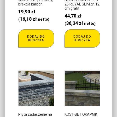
wys. 20 cm [2-strony]
Bloczek Daszek 50 x
brekcja karbon
25 ROYAL SLIM gr. 12
cm grafit
19,90
zł
44,70
zł
16,18
zł
(
netto)
36,34
zł
(
netto)
DODAJ DO
DODAJ DO
KOSZYKA
KOSZYKA
Płyta zadaszenie na
KOST-BET OKAPNIK