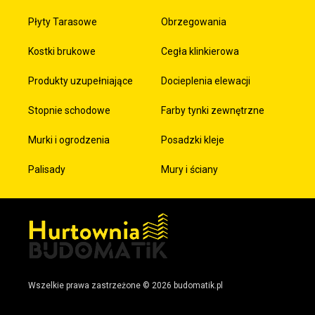
Płyty Tarasowe
Obrzegowania
Kostki brukowe
Cegła klinkierowa
Produkty uzupełniające
Docieplenia elewacji
Stopnie schodowe
Farby tynki zewnętrzne
Murki i ogrodzenia
Posadzki kleje
Palisady
Mury i ściany
Wszelkie prawa zastrzeżone © 2026 budomatik.pl