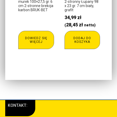
murek 100×27,5 gr. 6
2-stronny Łupany 98
cm 2-stronne brekcja
x 23 gr. 7 cm biały,
karbon BRUK-BET
grafit
34,99
zł
28,45
zł
(
netto)
DOWIEDZ SIĘ
DODAJ DO
WIĘCEJ
KOSZYKA
KONTAKT: