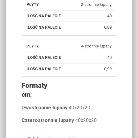
ILOŚĆ
2-stronnie łupany
WAGA
NA
ZADASZENIA
PALETY
48
PALECIE
[T]
[M2]
0,89
4-stronnie łupany
40
0,99
Formaty
cm:
Dwustronnie łupany
40x20x20
Czterostronnie łupany
40x20x20