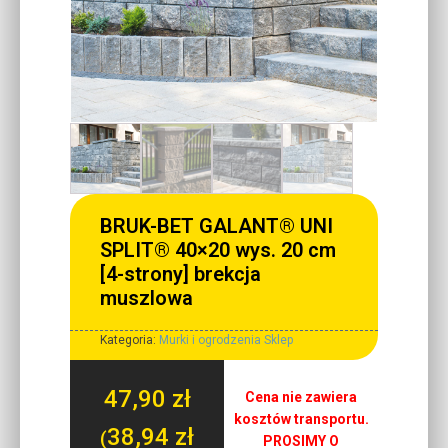
BRUK-BET GALANT® UNI
SPLIT® 40×20 wys. 20 cm
[4-strony] brekcja
muszlowa
Kategoria:
Murki i ogrodzenia Sklep
47,90
zł
Cena nie zawiera
kosztów transportu.
38,94
zł
(
PROSIMY O