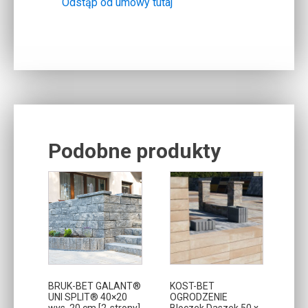
Odstąp od umowy tutaj
Podobne produkty
Related products
BRUK-BET GALANT®
KOST-BET
UNI SPLIT® 40×20
OGRODZENIE