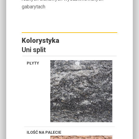
gabarytach
Kolorystyka
Uni split
TYTAN
BREKCJA
PIASKOW
PUSTAK
KREMOWY
CAPPUCINO
ŻÓŁTY