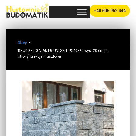
+48 606 952 444
Sklep
»
BRUK-BET GALANT® UNI SPLIT® 40×20 wys. 20 cm [4-
strony] brekcja muszlowa