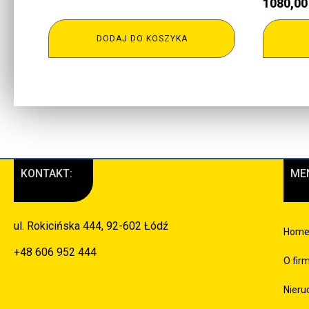
1080,0
DODAJ DO KOSZYKA
KONTAKT:
ME
ul. Rokicińska 444, 92-602 Łódź
Hom
+48 606 952 444
O fir
Nieru