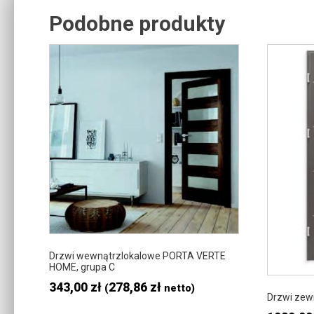
Podobne produkty
Related products
Ten
produkt
ma
wiele
wariantów
Opcje
można
wybrać
na
stronie
produktu
Drzwi wewnątrzlokalowe PORTA VERTE
HOME, grupa C
343,00
zł
278,86
zł
(
netto)
Drzwi zew