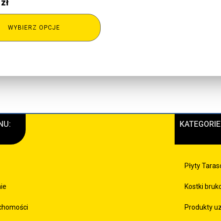
0
zł
WYBIERZ OPCJE
NU:
KATEGORIE
e
Płyty Tara
mie
Kostki bru
chomości
Produkty u