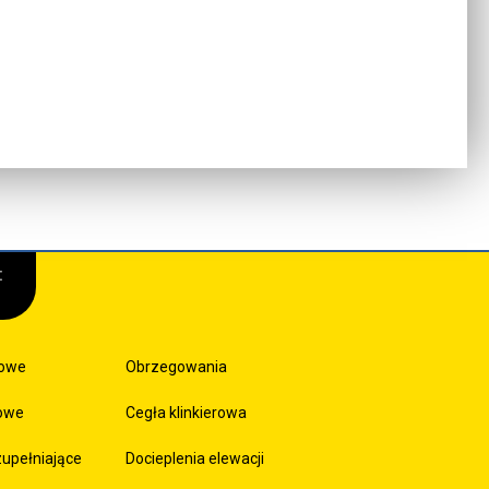
:
sowe
Obrzegowania
kowe
Cegła klinkierowa
zupełniające
Docieplenia elewacji