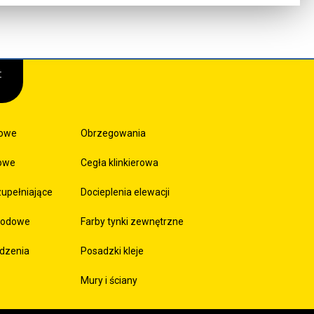
:
sowe
Obrzegowania
kowe
Cegła klinkierowa
zupełniające
Docieplenia elewacji
hodowe
Farby tynki zewnętrzne
odzenia
Posadzki kleje
Mury i ściany