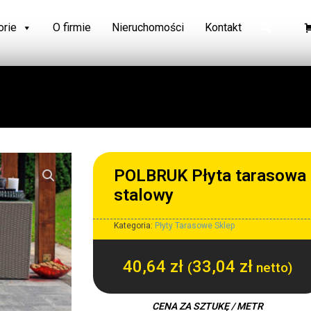
orie
O firmie
Nieruchomości
Kontakt
POLBRUK Płyta tarasowa
stalowy
Kategoria:
Płyty Tarasowe Sklep
40,64
zł
33,04
zł
(
netto)
CENA ZA SZTUKĘ / METR