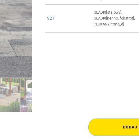
GŁADKI[stalowy],
SZT
GŁADKI[nerino, fokstrot],
PŁUKANY[ritmo_d]
DODAJ 