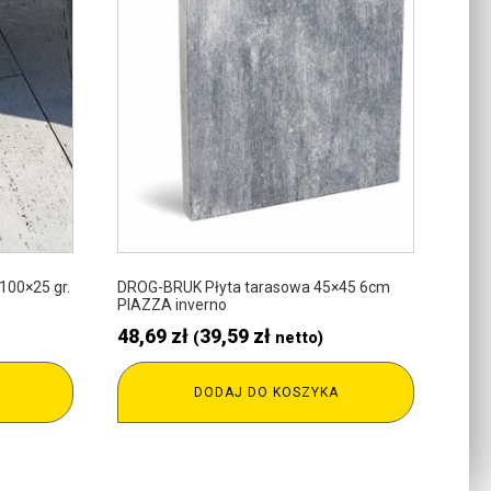
100×25 gr.
DROG-BRUK Płyta tarasowa 45×45 6cm
PIAZZA inverno
48,69
zł
39,59
zł
(
netto)
DODAJ DO KOSZYKA