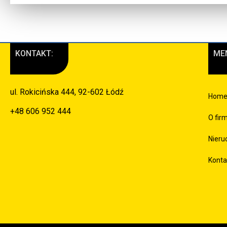
KONTAKT:
ME
ul. Rokicińska 444, 92-602 Łódź
Hom
+48 606 952 444
O fir
Nieru
Konta