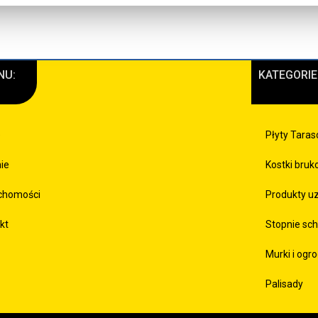
NU:
KATEGORIE
e
Płyty Tara
mie
Kostki bru
chomości
Produkty u
kt
Stopnie sc
Murki i ogr
Palisady