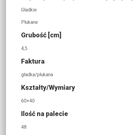
Gładkie
Płukane
Grubość [cm]
4,5
Faktura
gładka/płukana
Kształty/Wymiary
60×40
Ilość na palecie
48