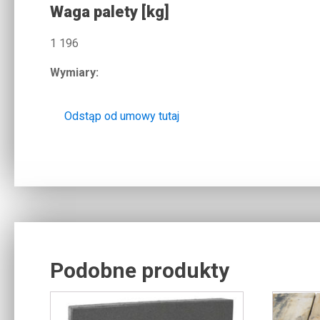
Waga palety [kg]
1 196
Wymiary:
Odstąp od umowy tutaj
Podobne produkty
Related products