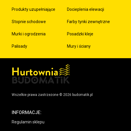
Produkty uzupełniające
Docieplenia elewacji
Stopnie schodowe
Farby tynki zewnętrzne
Murki i ogrodzenia
Posadzki kleje
Palisady
Mury i ściany
Wszelkie prawa zastrzeżone © 2026 budomatik.pl
INFORMACJE:
Regulamin sklepu