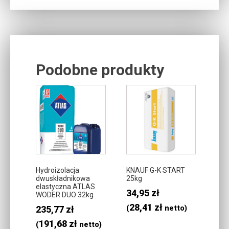
Podobne produkty
Related products
Hydroizolacja
KNAUF G-K START
dwuskładnikowa
25kg
elastyczna ATLAS
34,95
zł
WODER DUO 32kg
28,41
zł
235,77
zł
(
netto)
191,68
zł
(
netto)