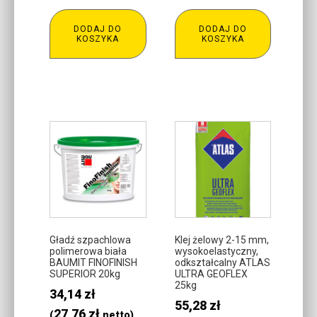
DODAJ DO
DODAJ DO
KOSZYKA
KOSZYKA
Gładź szpachlowa
Klej żelowy 2-15 mm,
polimerowa biała
wysokoelastyczny,
BAUMIT FINOFINISH
odkształcalny ATLAS
SUPERIOR 20kg
ULTRA GEOFLEX
25kg
34,14
zł
55,28
zł
27,76
zł
(
netto)