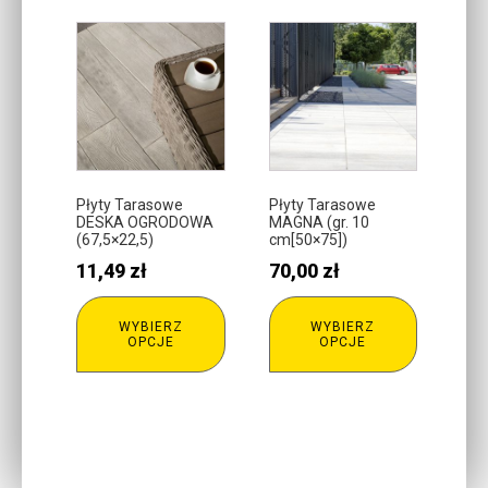
Ten
Ten
produkt
produkt
ma
ma
wiele
wiele
wariantów.
wariantów.
Opcje
Opcje
można
można
Płyty Tarasowe
Płyty Tarasowe
DESKA OGRODOWA
MAGNA (gr. 10
wybrać
wybrać
(67,5×22,5)
cm[50×75])
na
na
11,49
zł
70,00
zł
stronie
stronie
produktu
produktu
WYBIERZ
WYBIERZ
OPCJE
OPCJE