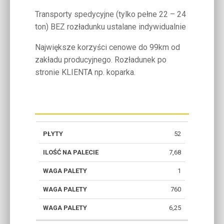
Transporty spedycyjne (tylko pełne 22 – 24
ton) BEZ rozładunku ustalane indywidualnie
Największe korzyści cenowe do 99km od
zakładu producyjnego. Rozładunek po
stronie KLIENTA np. koparka.
SZTUK
WAGA
52
PALETA
ILOŚĆ
WYD
NA
PALETY
[M2]
WARSTW
[SZ
7,68
PALECIE
[KG]
1
760
6,25