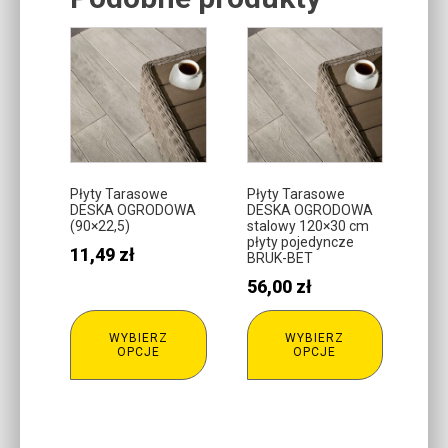
Related products
Ten
Ten
produkt
produkt
ma
ma
wiele
wiele
wariantów.
wariantów.
Opcje
Opcje
można
można
Płyty Tarasowe
Płyty Tarasowe
DESKA OGRODOWA
DESKA OGRODOWA
wybrać
wybrać
(90×22,5)
stalowy 120×30 cm
na
na
płyty pojedyncze
11,49
zł
BRUK-BET
stronie
stronie
56,00
zł
produktu
produktu
WYBIERZ
WYBIERZ
OPCJE
OPCJE