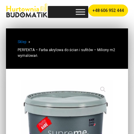
+48 606 952 444
Sklep
»
PERFEKTA – Farba akrylowa do ścian i sufitów – Miliony m2
wymalowań.