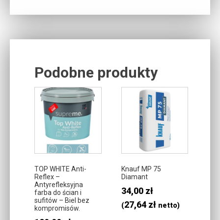
Podobne produkty
Related products
TOP WHITE Anti-
Knauf MP 75
Reflex –
Diamant
Antyrefleksyjna
34,00
zł
farba do ścian i
sufitów – Biel bez
27,64
zł
(
netto)
kompromisów.