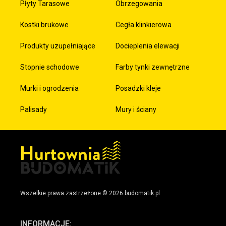
Płyty Tarasowe
Obrzegowania
Kostki brukowe
Cegła klinkierowa
Produkty uzupełniające
Docieplenia elewacji
Stopnie schodowe
Farby tynki zewnętrzne
Murki i ogrodzenia
Posadzki kleje
Palisady
Mury i ściany
Wszelkie prawa zastrzeżone © 2026 budomatik.pl
INFORMACJE: