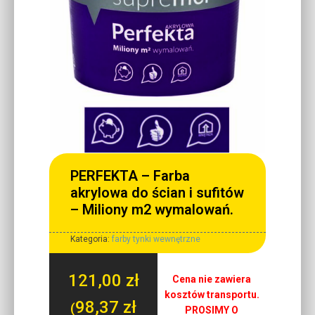
PERFEKTA – Farba
akrylowa do ścian i sufitów
– Miliony m2 wymalowań.
Kategoria:
farby tynki wewnętrzne
121,00
zł
Cena nie zawiera
kosztów transportu.
98,37
zł
(
PROSIMY O