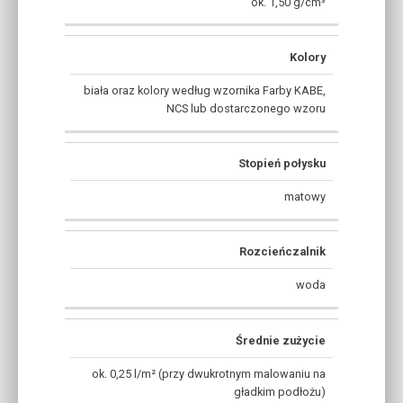
ok. 1,50 g/cm³
Kolory
biała oraz kolory według wzornika Farby KABE,
NCS lub dostarczonego wzoru
Stopień połysku
matowy
Rozcieńczalnik
woda
Średnie zużycie
ok. 0,25 l/m² (przy dwukrotnym malowaniu na
gładkim podłożu)