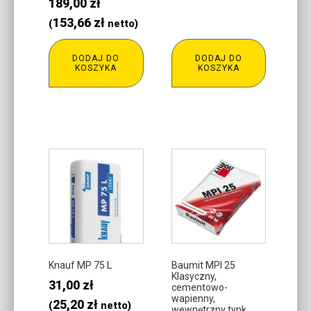
189,00
zł
153,66
zł
(
netto)
DODAJ DO
DODAJ DO
KOSZYKA
KOSZYKA
Knauf MP 75 L
Baumit MPI 25
Klasyczny,
31,00
zł
cementowo-
wapienny,
25,20
zł
(
netto)
wewnętrzny tynk