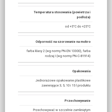
Temperatura stosowania (powietrza i
podłoża)
od +5°C do +25°C
Odporność na szorowanie na mokro
farba klasy 2 (wg normy PN-EN 13300), farba
rodzaj I (wg normy PN-C-81914)
Opakowania
Jednorazowe opakowanie plastikowe
zawierające 3; 5; 10 i 15 l produktu
Przechowywanie
Przechowywać w szczelnie zamkniętym