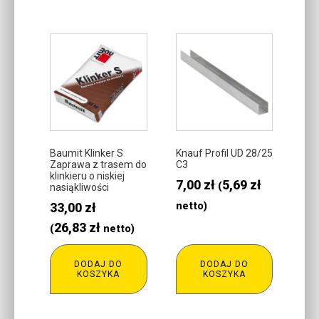
Baumit Klinker S
Knauf Profil UD 28/25
Zaprawa z trasem do
C3
klinkieru o niskiej
7,00
zł
5,69
zł
(
nasiąkliwości
33,00
zł
netto)
26,83
zł
(
netto)
DODAJ DO
DODAJ DO
KOSZYKA
KOSZYKA