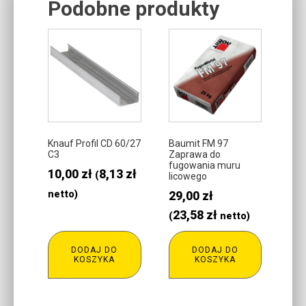
Podobne produkty
Related products
Knauf Profil CD 60/27
Baumit FM 97
C3
Zaprawa do
fugowania muru
10,00
zł
8,13
zł
(
licowego
netto)
29,00
zł
23,58
zł
(
netto)
DODAJ DO
DODAJ DO
KOSZYKA
KOSZYKA