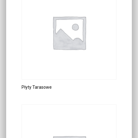
Płyty Tarasowe
DOWIEDZ SIĘ WIĘCEJ