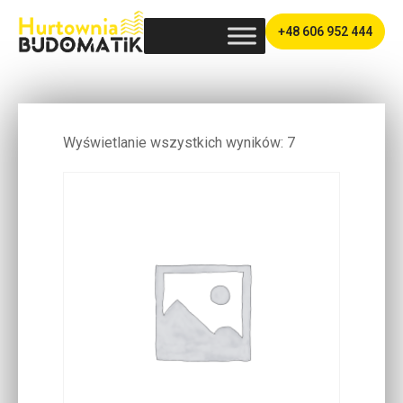
+48 606 952 444
PRODUKTY SKLEP
Wyświetlanie wszystkich wyników: 7