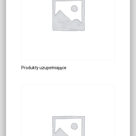
Produkty uzupełniające
DOWIEDZ SIĘ WIĘCEJ