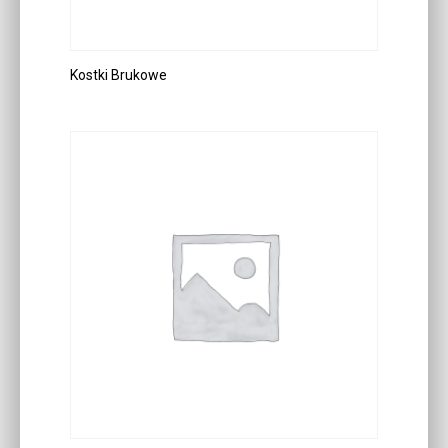
Kostki Brukowe
DOWIEDZ SIĘ WIĘCEJ